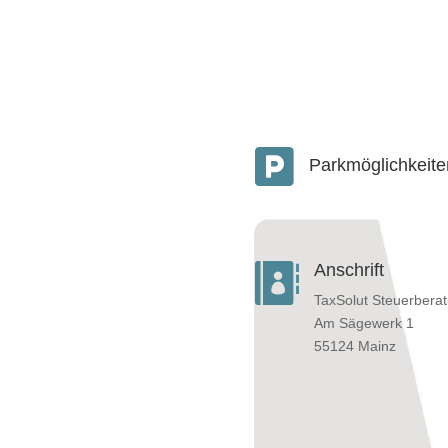

Parkmöglichkeite
Anschrift

TaxSolut Steuerbera
Am Sägewerk 1
55124 Mainz