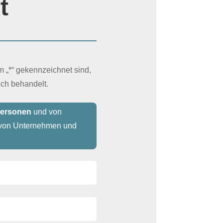
t
m „*“ gekennzeichnet sind,
lich behandelt.
personen
und von
g von Unternehmen und