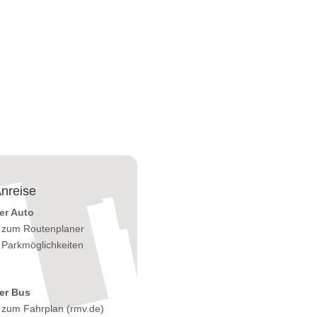
nreise
er Auto
»
zum Routenplaner
»
Parkmöglichkeiten
er Bus
»
zum Fahrplan (rmv.de)