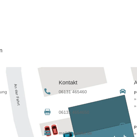
n

Kontakt

A


tung
06131 465460
p

06131 4654650

p

mail@taxsolut.de