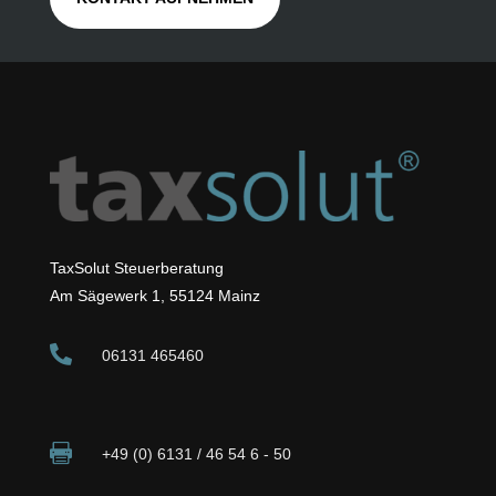
TaxSolut Steuerberatung
Am Sägewerk 1, 55124 Mainz

06131 465460

+49 (0) 6131 / 46 54 6 - 50